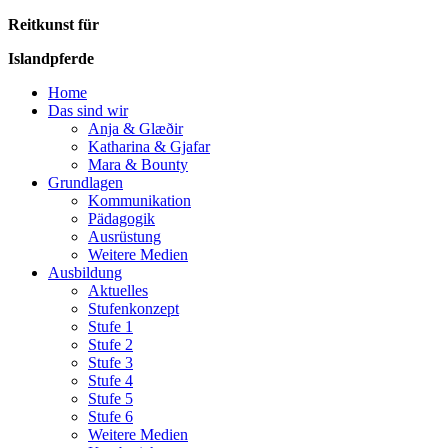
Reitkunst für
Islandpferde
Home
Das sind wir
Anja & Glæðir
Katharina & Gjafar
Mara & Bounty
Grundlagen
Kommunikation
Pädagogik
Ausrüstung
Weitere Medien
Ausbildung
Aktuelles
Stufenkonzept
Stufe 1
Stufe 2
Stufe 3
Stufe 4
Stufe 5
Stufe 6
Weitere Medien